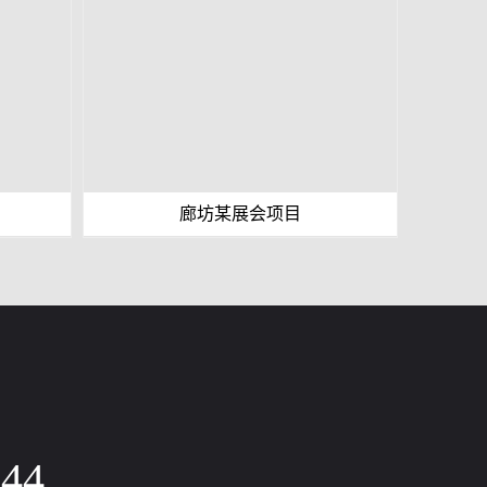
廊坊某展会项目
744