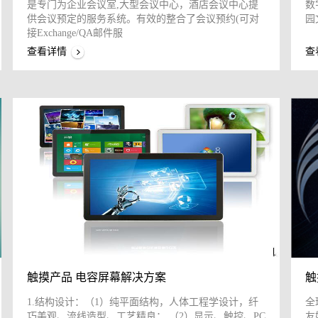
是专门为企业会议室,大型会议中心，酒店会议中心提
数
供会议预定的服务系统。有效的整合了会议预约(可对
园
接Exchange/QA邮件服
查看详情
查
触摸产品 电容屏幕解决方案
触
1.结构设计：（1）纯平面结构，人体工程学设计，纤
全
巧美观、流线造型、工艺精良； （2）显示、触控、PC
友